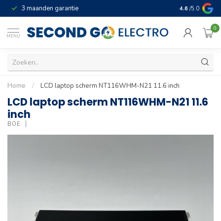
3 maanden garantie
Geld terug gar
4.6
/5.0
0
MENU
Home
/
LCD laptop scherm NT116WHM-N21 11.6 inch
LCD laptop scherm NT116WHM-N21 11.6
inch
BOE