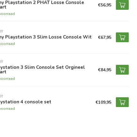
ny Playstation 2 PHAT Losse Console
€56,95
art
voorraad
NY
y Playstation 3 Slim Losse Console Wit
€67,95
voorraad
NY
ystation 3 Slim Console Set Orgineel
€84,95
art
voorraad
NY
ystation 4 console set
€109,95
voorraad