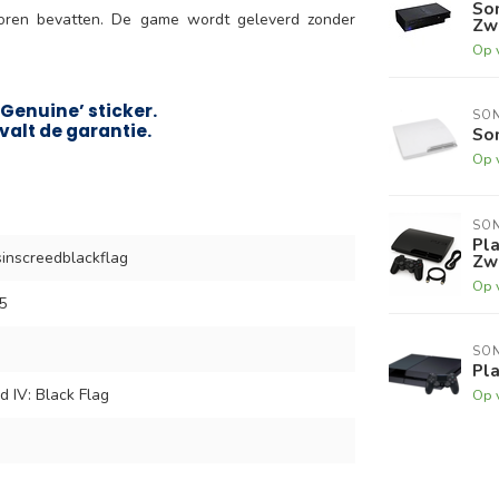
So
poren bevatten. De game wordt geleverd zonder
Zw
Op 
Genuine’ sticker.
SO
valt de garantie.
Son
Op 
SO
Pla
inscreedblackflag
Zw
Op 
5
SO
Pla
 IV: Black Flag
Op 