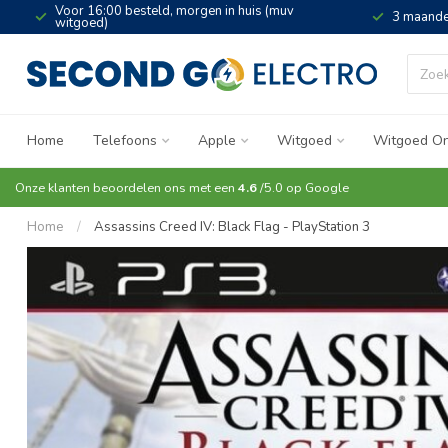
Voor 16:00 besteld, morgen in huis (muv
3 maande
witgoed)
Home
Telefoons
Apple
Witgoed
Witgoed On
Onze klanten beoordelen ons met een
4.6
/5.0 op
Google
Home
/
Assassins Creed IV: Black Flag - PlayStation 3