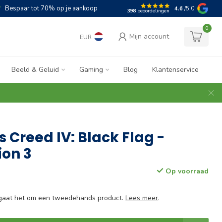
Bespaar tot 70% op je aankoop
4.6
/5.0
398
beoordelingen
0
Mijn account
EUR
Beeld & Geluid
Gaming
Blog
Klantenservice
s Creed IV: Black Flag -
ion 3
Op voorraad
e gaat het om een tweedehands product.
Lees meer
.